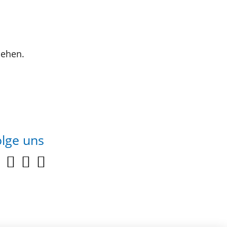
sehen.
olge uns
youtube
facebook
linkedin
instagram