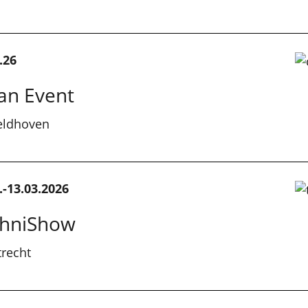
.26
an Event
eldhoven
.-13.03.2026
chniShow
recht