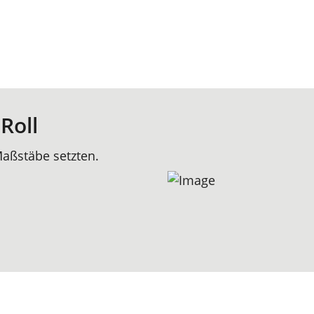
 Roll
aßstäbe setzten.